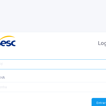
Lo
F
NHA
Entrar